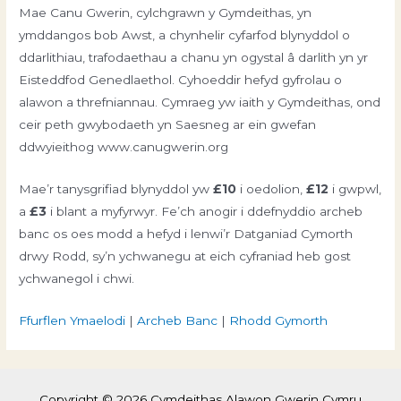
Mae Canu Gwerin, cylchgrawn y Gymdeithas, yn
ymddangos bob Awst, a chynhelir cyfarfod blynyddol o
ddarlithiau, trafodaethau a chanu yn ogystal â darlith yn yr
Eisteddfod Genedlaethol. Cyhoeddir hefyd gyfrolau o
alawon a threfniannau. Cymraeg yw iaith y Gymdeithas, ond
ceir peth gwybodaeth yn Saesneg ar ein gwefan
ddwyieithog www.canugwerin.org
Mae’r tanysgrifiad blynyddol yw
£10
i oedolion,
£12
i gwpwl,
a
£3
i blant a myfyrwyr. Fe’ch anogir i ddefnyddio archeb
banc os oes modd a hefyd i lenwi’r Datganiad Cymorth
drwy Rodd, sy’n ychwanegu at eich cyfraniad heb gost
ychwanegol i chwi.
Ffurflen Ymaelodi
|
Archeb
Banc
|
Rhodd
Gymorth
Copyright © 2026 Cymdeithas Alawon Gwerin Cymru