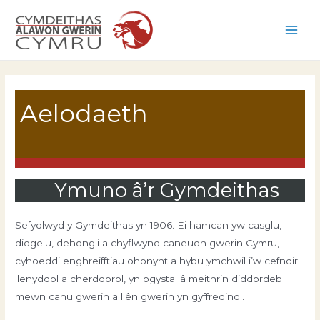
Skip
to
Main
content
Men
Aelodaeth
Ymuno â’r Gymdeithas
Sefydlwyd y Gymdeithas yn 1906. Ei hamcan yw casglu,
diogelu, dehongli a chyflwyno caneuon gwerin Cymru,
cyhoeddi enghreifftiau ohonynt a hybu ymchwil i’w cefndir
llenyddol a cherddorol, yn ogystal â meithrin diddordeb
mewn canu gwerin a llên gwerin yn gyffredinol.