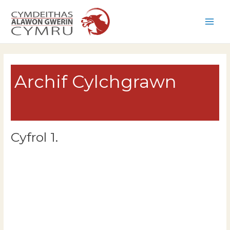
Skip
to
Main
content
Men
Archif Cylchgrawn
Cyfrol 1.