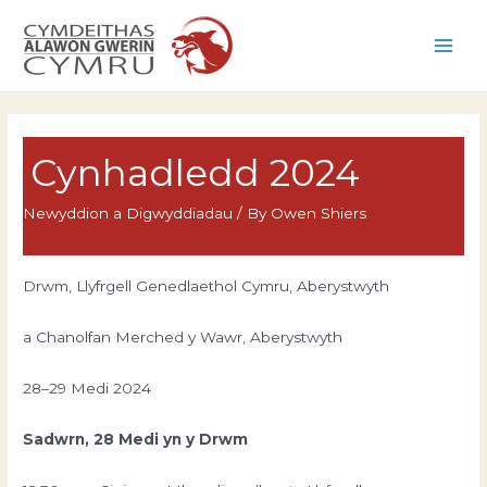
Skip
to
Main
content
Men
Cynhadledd 2024
Newyddion a Digwyddiadau
/ By
Owen Shiers
Drwm, Llyfrgell Genedlaethol Cymru, Aberystwyth
a Chanolfan Merched y Wawr, Aberystwyth
28–29 Medi 2024
Sadwrn, 28 Medi yn y Drwm