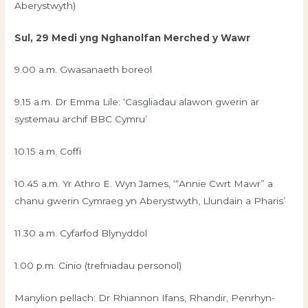
Aberystwyth)
Sul, 29 Medi yng Nghanolfan Merched y Wawr
9.00 a.m. Gwasanaeth boreol
9.15 a.m. Dr Emma Lile: ‘Casgliadau alawon gwerin ar
systemau archif BBC Cymru’
10.15 a.m. Coffi
10.45 a.m. Yr Athro E. Wyn James, ‘“Annie Cwrt Mawr” a
chanu gwerin Cymraeg yn Aberystwyth, Llundain a Pharis’
11.30 a.m. Cyfarfod Blynyddol
1.00 p.m. Cinio (trefniadau personol)
Manylion pellach: Dr Rhiannon Ifans, Rhandir, Penrhyn-