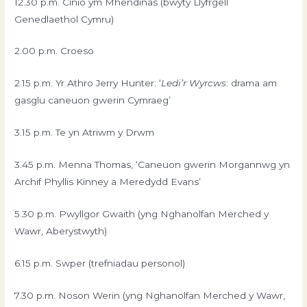
12.30 p.m. Cinio ym Mhendinas (bwyty Llyfrgell
Genedlaethol Cymru)
2.00 p.m. Croeso
2.15 p.m. Yr Athro Jerry Hunter: ‘
Ledi’r Wyrcws
: drama am
gasglu caneuon gwerin Cymraeg’
3.15 p.m. Te yn Atriwm y Drwm
3.45 p.m. Menna Thomas, ‘Caneuon gwerin Morgannwg yn
Archif Phyllis Kinney a Meredydd Evans’
5.30 p.m. Pwyllgor Gwaith (yng Nghanolfan Merched y
Wawr, Aberystwyth)
6.15 p.m. Swper (trefniadau personol)
7.30 p.m. Noson Werin (yng Nghanolfan Merched y Wawr,