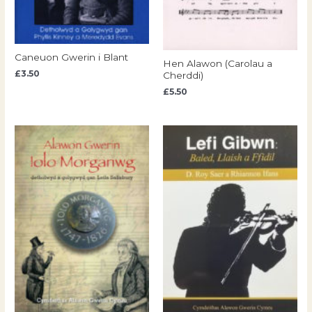
Caneuon Gwerin i Blant
Hen Alawon (Carolau a
£
3.50
Cherddi)
£
5.50