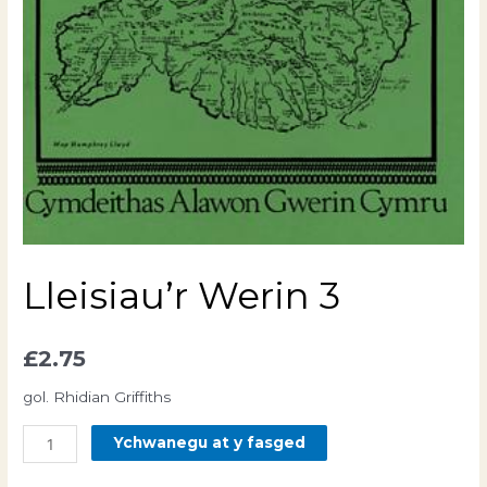
Lleisiau’r Werin 3
£
2.75
gol. Rhidian Griffiths
Lleisiau'r
Ychwanegu at y fasged
Werin