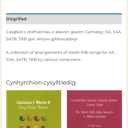
3
maint
Disgrifiad
Casgliad o drefniannau o alawon gwerin Cymraeg i SA, SSA,
SATB, TBB gan amryw gyfansoddwyr.
A collection of arrangements of Welsh folk-songs for SA,
SSA, SATB, TBB by various composers.
Cynhyrchion cysylltiedig