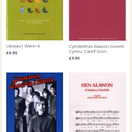
Lleisiau’r Werin 6
Cymdeithas Alawon Gwerin
Cymru: Canrif Gron
£
6.95
£
3.95