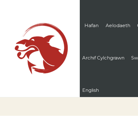
Hafan
Aelodaeth
Archif Cylchgrawn
Sw
English