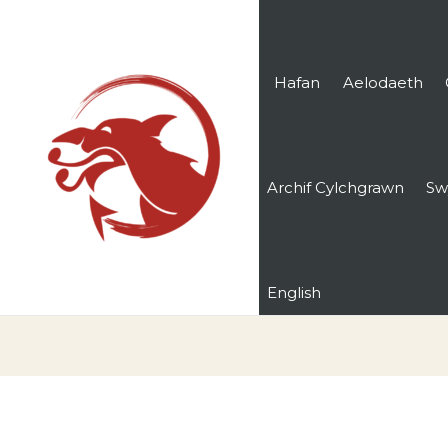
Hafan
Aelodaeth
Archif Cylchgrawn
Sw
English